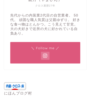
クロス屋歴27年
先代からの内装業2代目の自営業者。 50
代。 頑固な職人気質は父親ゆずり。 好き
な食べ物はとんかつ。こう見えて甘党。
大の犬好きで近所の犬に好かれている自
負あり。
＼ Follow me ／
にほんブログ村