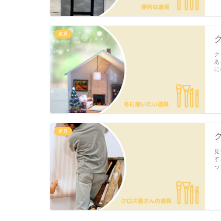
道具
ク
あ
に
道具
見
す
っ