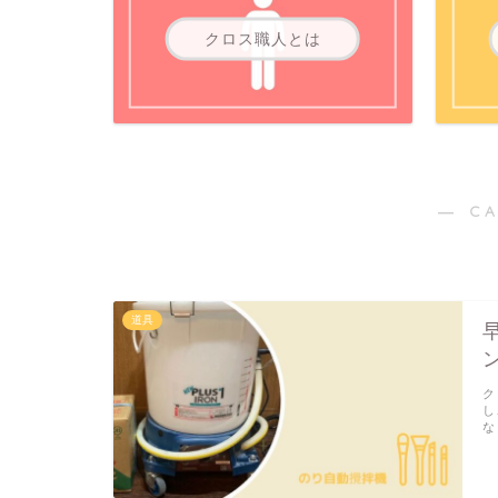
クロス職人とは
― C
道具
ク
し
な