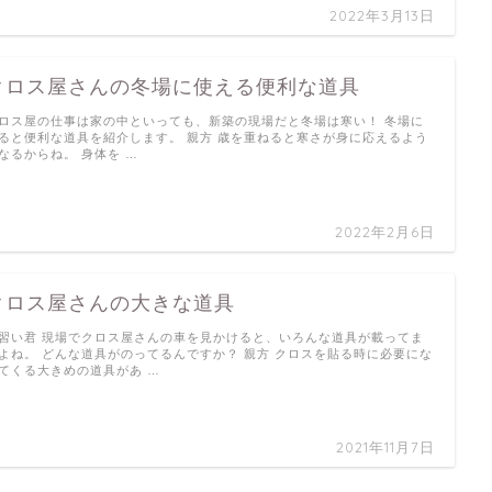
2022年3月13日
クロス屋さんの冬場に使える便利な道具
ロス屋の仕事は家の中といっても、新築の現場だと冬場は寒い！ 冬場に
ると便利な道具を紹介します。 親方 歳を重ねると寒さが身に応えるよう
なるからね。 身体を …
2022年2月6日
クロス屋さんの大きな道具
習い君 現場でクロス屋さんの車を見かけると、いろんな道具が載ってま
よね。 どんな道具がのってるんですか？ 親方 クロスを貼る時に必要にな
てくる大きめの道具があ …
2021年11月7日