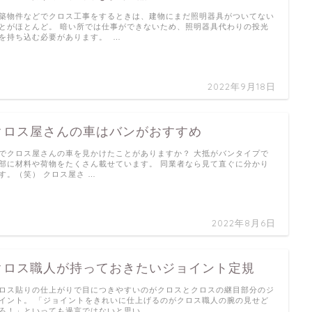
築物件などでクロス工事をするときは、建物にまだ照明器具がついてない
とがほとんど。 暗い所では仕事ができないため、照明器具代わりの投光
を持ち込む必要があります。 …
2022年9月18日
クロス屋さんの車はバンがおすすめ
でクロス屋さんの車を見かけたことがありますか？ 大抵がバンタイプで
部に材料や荷物をたくさん載せています。 同業者なら見て直ぐに分かり
す。（笑） クロス屋さ …
2022年8月6日
クロス職人が持っておきたいジョイント定規
ロス貼りの仕上がりで目につきやすいのがクロスとクロスの継目部分のジ
イント。 「ジョイントをきれいに仕上げるのがクロス職人の腕の見せど
ろ！」といっても過言ではないと思い …