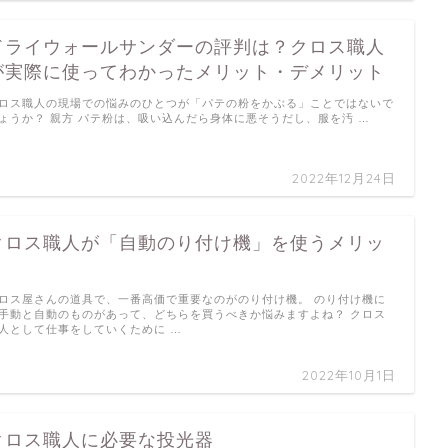
ドライウォールサンダーの評判は？クロス職人
が実際に使ってわかったメリット・デメリット
ロス職人の現場での悩みのひとつが「パテの粉をかぶる」ことではないで
ょうか？ 親方 パテ粉は、吸い込んだら身体に悪そうだし、服を汚 …
2022年12月24日
クロス職人が「自動のり付け機」を使うメリッ
ト
ロス屋さんの道具で、一番高価で重要なのがのり付け機。 のり付け機に
手動と自動のものがあって、どちらを買うべきか悩みますよね？ クロス
人として仕事をしていくために …
2022年10月1日
クロス職人に必要な投光器