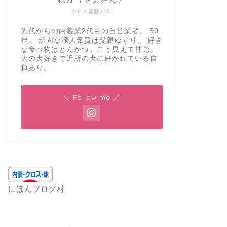
クロス屋歴27年
先代からの内装業2代目の自営業者。 50
代。 頑固な職人気質は父親ゆずり。 好き
な食べ物はとんかつ。こう見えて甘党。
大の犬好きで近所の犬に好かれている自
負あり。
＼ Follow me ／
にほんブログ村