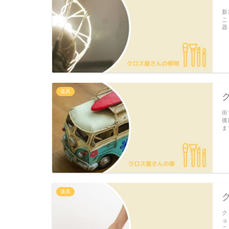
新
こ
器
道具
街
後
ま
道具
ク
ョ
こ