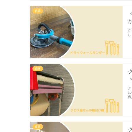
道具
ク
し
道具
ク
は
職
道具