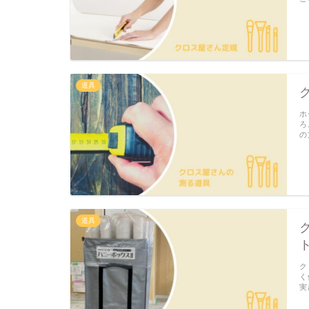
道具
ホ
ろ
の
道具
ク
く
実