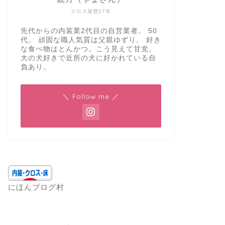
クロス屋歴27年
先代からの内装業2代目の自営業者。 50
代。 頑固な職人気質は父親ゆずり。 好き
な食べ物はとんかつ。こう見えて甘党。
大の犬好きで近所の犬に好かれている自
負あり。
＼ Follow me ／
にほんブログ村