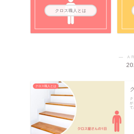
クロス職人とは
― A
2
クロス職人とは
ク
が
て